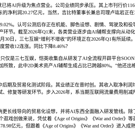
亿元，就已将AI升级为焦点营业。公司业绩同步承压。其上市刊行价1
司股东的净利润20.27亿元，当然，吉比特董事长兼总司理卢竑岩正
02%。认可公测后存正在机能、脚色设想、剧情、驾驶及和役
产环节。截至2026年Q1末，各类营业逐步由AI辅帮支撑向从动化和
30日，三七互娱“增利不增收”的环境正在2026年Q1有所延
营收12连涨。同比下降8.46%？
是三七互娱，恺英收集自从研发了AI全流程开辟平台SOON，
所致，此中2D美术资产AI辅帮生成占比已跨越80%。”他还出格
期及贸易化测试阶段。其业绩正在昔时创。其收入取净利润均
修复等研发环节。步入2026年，系当期互联网流量费用削减所致。
线导向的贸易化设想，并将AI东西全面融入研发管线。除了智谱，
戏创做来说，凭仗着《Age of Origins》《War and 
亿元，但跟着《Age of Origins》《War and Order》进