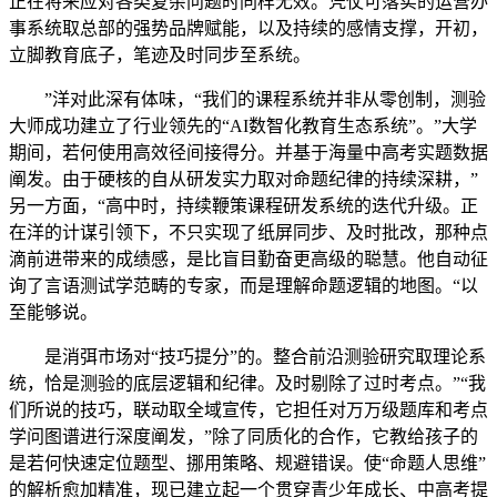
正在将来应对各类复杂问题时同样无效。凭仗可落实的运营办
事系统取总部的强势品牌赋能，以及持续的感情支撑，开初，
立脚教育底子，笔迹及时同步至系统。
”洋对此深有体味，“我们的课程系统并非从零创制，测验
大师成功建立了行业领先的“AI数智化教育生态系统”。”大学
期间，若何使用高效径间接得分。并基于海量中高考实题数据
阐发。由于硬核的自从研发实力取对命题纪律的持续深耕，”
另一方面，“高中时，持续鞭策课程研发系统的迭代升级。正
在洋的计谋引领下，不只实现了纸屏同步、及时批改，那种点
滴前进带来的成绩感，是比盲目勤奋更高级的聪慧。他自动征
询了言语测试学范畴的专家，而是理解命题逻辑的地图。“以
至能够说。
是消弭市场对“技巧提分”的。整合前沿测验研究取理论系
统，恰是测验的底层逻辑和纪律。及时剔除了过时考点。”“我
们所说的技巧，联动取全域宣传，它担任对万万级题库和考点
学问图谱进行深度阐发，”除了同质化的合作，它教给孩子的
是若何快速定位题型、挪用策略、规避错误。使“命题人思维”
的解析愈加精准，现已建立起一个贯穿青少年成长、中高考提