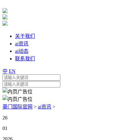
关于我们
ai资讯
ai动态
联系我们
中
EN
豪门国际官网
>
ai资讯
>
26
01
2026